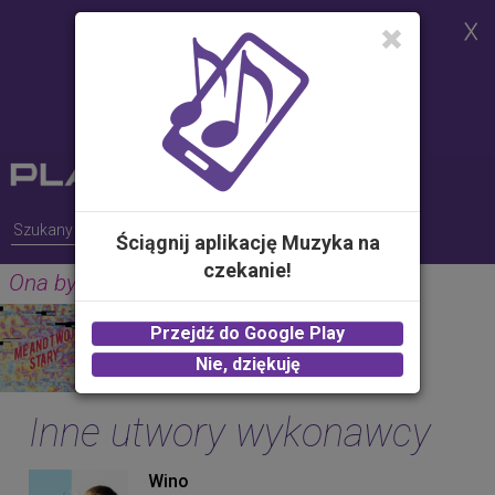
Strona korzysta z plików cookies w
celu realizacji usług i zgodnie z
Polityką Plików Cookies.
Możesz określić warunki
przechowywania lub dostępu do
plików cookies w Twojej
przeglądarce
Ściągnij aplikację Muzyka na
czekanie!
Ona by tak chciała
RONNIE FERRARI
Przejdź do Google Play
2.00 zł -
KUP
Nie, dziękuję
Inne utwory wykonawcy
Wino