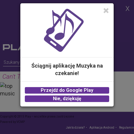
Strona korzysta z plików cookies w
celu realizacji usług i zgodnie z
Polityką Plików Cookies.
Możesz określić warunki
przechowywania lub dostępu do
plików cookies w Twojej
przeglądarce
Ściągnij aplikację Muzyka na
czekanie!
Can't Tell Me Nothing (Chorus)
KANYE WEST
Przejdź do Google Play
2.00 zł -
KUP
Nie, dziękuję
Copyright © 2015 Play – wszelkie prawa zastrzeżone
Powered by
VCMP
Jak to działa?
Aplikacja Android
Regulamin