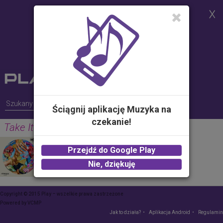
Strona korzysta z plików cookies w
celu realizacji usług i zgodnie z
Polityką Plików Cookies.
Możesz określić warunki
przechowywania lub dostępu do
plików cookies w Twojej
przeglądarce
Ściągnij aplikację Muzyka na
czekanie!
Take It Off
FISHER, AATIG
Przejdź do Google Play
2.00 zł -
KUP
Nie, dziękuję
Copyright © 2015 Play – wszelkie prawa zastrzeżone
Powered by
VCMP
Jak to działa?
Aplikacja Android
Regulamin