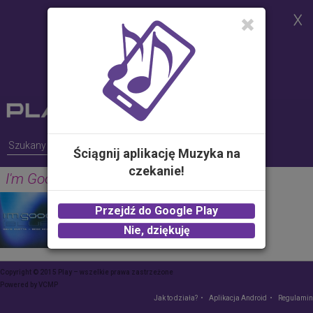
Strona korzysta z plików cookies w
celu realizacji usług i zgodnie z
Polityką Plików Cookies.
Możesz określić warunki
przechowywania lub dostępu do
plików cookies w Twojej
przeglądarce
Ściągnij aplikację Muzyka na
czekanie!
I'm Good (Blue)
DAVID GUETTA, BEBE REXHA
Przejdź do Google Play
2.00 zł -
KUP
Nie, dziękuję
Copyright © 2015 Play – wszelkie prawa zastrzeżone
Powered by
VCMP
Jak to działa?
Aplikacja Android
Regulamin