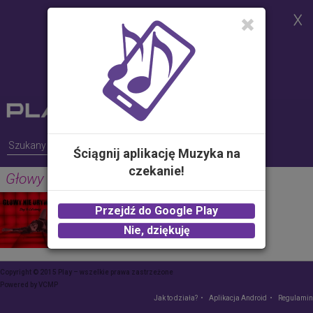
Strona korzysta z plików cookies w
celu realizacji usług i zgodnie z
Polityką Plików Cookies.
Możesz określić warunki
przechowywania lub dostępu do
plików cookies w Twojej
przeglądarce
Ściągnij aplikację Muzyka na
czekanie!
Głowy nie urywa
DAJ TO GŁOŚNIEJ
Przejdź do Google Play
2.00 zł -
KUP
Nie, dziękuję
Copyright © 2015 Play – wszelkie prawa zastrzeżone
Powered by
VCMP
Jak to działa?
Aplikacja Android
Regulamin