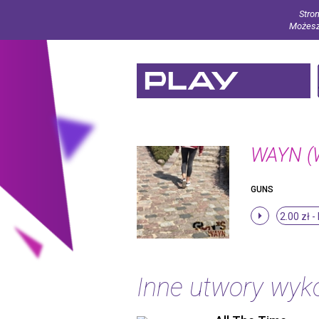
Stron
Możesz 
WAYN (W
GUNS
2.00 zł -
Inne utwory wy