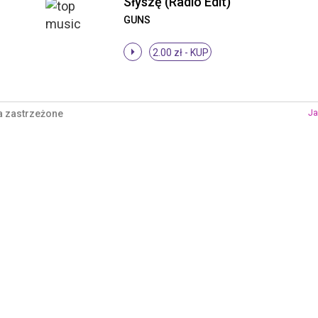
Słyszę (Radio Edit)
GUNS
2.00 zł -
KUP
a zastrzeżone
Ja