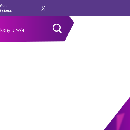
okies.
glądarce