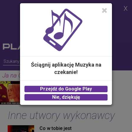
Strona korzysta z plików cookies w
celu realizacji usług i zgodnie z
Polityką Plików Cookies.
Możesz określić warunki
przechowywania lub dostępu do
plików cookies w Twojej
przeglądarce
Ściągnij aplikację Muzyka na
czekanie!
Ja na Ciebie mam ochotę
SKOLIM
Przejdź do Google Play
2.00 zł -
KUP
Nie, dziękuję
Inne utwory wykonawcy
Co w tobie jest