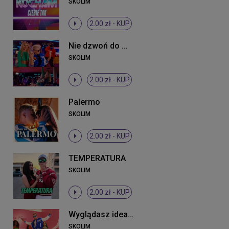
SKOLIM
2.00 zł -
KUP
Nie dzwoń do mnie mała
SKOLIM
2.00 zł -
KUP
Palermo
SKOLIM
2.00 zł -
KUP
TEMPERATURA
SKOLIM
2.00 zł -
KUP
Wyglądasz idealnie
SKOLIM