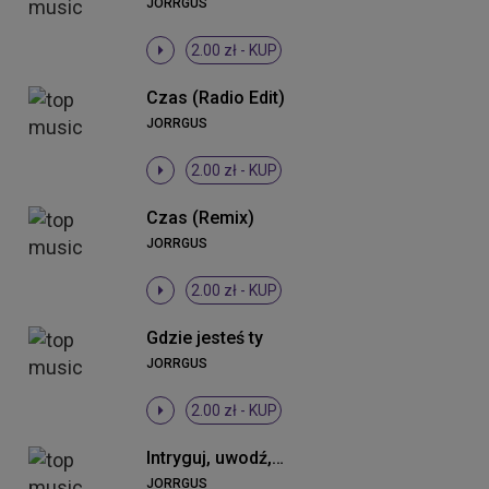
JORRGUS
2.00 zł -
KUP
Czas (Radio Edit)
JORRGUS
2.00 zł -
KUP
Czas (Remix)
JORRGUS
2.00 zł -
KUP
Gdzie jesteś ty
JORRGUS
2.00 zł -
KUP
Intryguj, uwodź, prowokuj mnie (Cortess One Remix)
JORRGUS