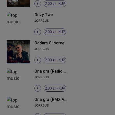
2.00 zł -
KUP
Oczy Twe
JORRGUS
2.00 zł -
KUP
Oddam Ci serce
JORRGUS
2.00 zł -
KUP
Ona gra (Radio Edit)
JORRGUS
2.00 zł -
KUP
Ona gra (RMX Alchemist Project)
JORRGUS