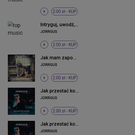
2.00 zł -
KUP
Intryguj, uwodź, prowokuj mnie (Radio Edit)
JORRGUS
2.00 zł -
KUP
Jak mam zapomnieć
JORRGUS
2.00 zł -
KUP
Jak przestać kochać
JORRGUS
2.00 zł -
KUP
Jak przestać kochać
JORRGUS