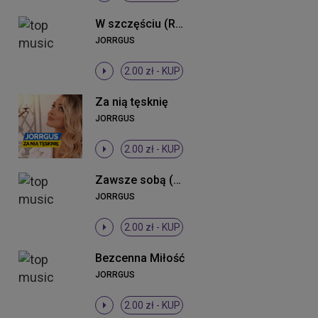
W szczęściu (Radio Edit)
JORRGUS
2.00 zł -
KUP
Za nią tęsknię
JORRGUS
2.00 zł -
KUP
Zawsze sobą (Radio Edit)
JORRGUS
2.00 zł -
KUP
Bezcenna Miłość
JORRGUS
2.00 zł -
KUP