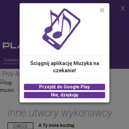
Strona korzysta z plików cookies w
celu realizacji usług i zgodnie z
Polityką Plików Cookies.
Możesz określić warunki
przechowywania lub dostępu do
plików cookies w Twojej
przeglądarce
Ściągnij aplikację Muzyka na
czekanie!
Przy Mnie na Wieki
JORRGUS
Przejdź do Google Play
2.00 zł -
KUP
Nie, dziękuję
Inne utwory wykonawcy
A Ty mnie kochaj