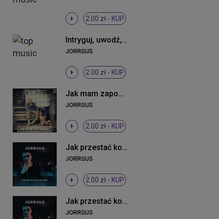
2.00 zł -
KUP
Intryguj, uwodź, prowokuj mnie (Radio Edit)
JORRGUS
2.00 zł -
KUP
Jak mam zapomnieć
JORRGUS
2.00 zł -
KUP
Jak przestać kochać
JORRGUS
2.00 zł -
KUP
Jak przestać kochać
JORRGUS