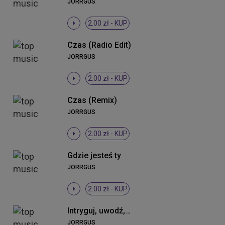
JORRGUS
2.00 zł -
KUP
Czas (Radio Edit)
JORRGUS
2.00 zł -
KUP
Czas (Remix)
JORRGUS
2.00 zł -
KUP
Gdzie jesteś ty
JORRGUS
2.00 zł -
KUP
Intryguj, uwodź, prowokuj mnie (Cortess One Remix)
JORRGUS