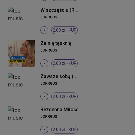
W szczęściu (Radio Edit)
JORRGUS
2.00 zł -
KUP
Za nią tęsknię
JORRGUS
2.00 zł -
KUP
Zawsze sobą (Radio Edit)
JORRGUS
2.00 zł -
KUP
Bezcenna Miłość
JORRGUS
2.00 zł -
KUP