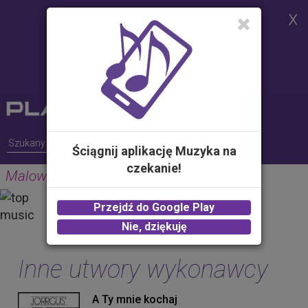
Strona korzysta z plików cookies w
celu realizacji usług i zgodnie z
Polityką Plików Cookies.
Możesz określić warunki
przechowywania lub dostępu do
plików cookies w Twojej
przeglądarce
Ściągnij aplikację Muzyka na
czekanie!
Malowana Lala
JORRGUS
Przejdź do Google Play
2.00 zł -
KUP
Nie, dziękuję
Inne utwory wykonawcy
A Ty mnie kochaj