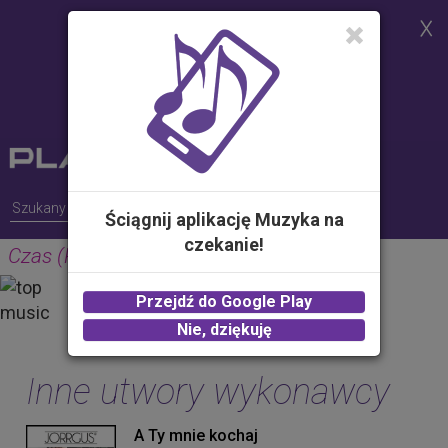
Strona korzysta z plików cookies w
celu realizacji usług i zgodnie z
Polityką Plików Cookies.
Możesz określić warunki
przechowywania lub dostępu do
plików cookies w Twojej
przeglądarce
Ściągnij aplikację Muzyka na
czekanie!
Czas (Radio Edit)
JORRGUS
Przejdź do Google Play
2.00 zł -
KUP
Nie, dziękuję
Inne utwory wykonawcy
A Ty mnie kochaj