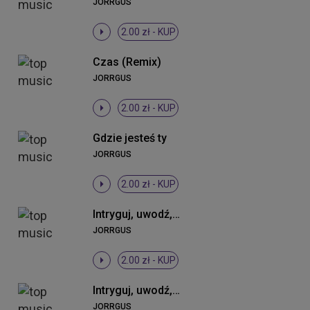
JORRGUS
2.00 zł -
KUP
Czas (Remix)
JORRGUS
2.00 zł -
KUP
Gdzie jesteś ty
JORRGUS
2.00 zł -
KUP
Intryguj, uwodź, prowokuj mnie (Cortess One Remix)
JORRGUS
2.00 zł -
KUP
Intryguj, uwodź, prowokuj mnie (Radio Edit)
JORRGUS