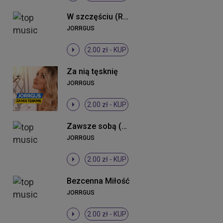
W szczęściu (Radio Edit)
JORRGUS
2.00 zł -
KUP
Za nią tęsknię
JORRGUS
2.00 zł -
KUP
Zawsze sobą (Radio Edit)
JORRGUS
2.00 zł -
KUP
Bezcenna Miłość
JORRGUS
2.00 zł -
KUP