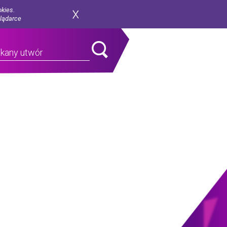
okies.
glądarce