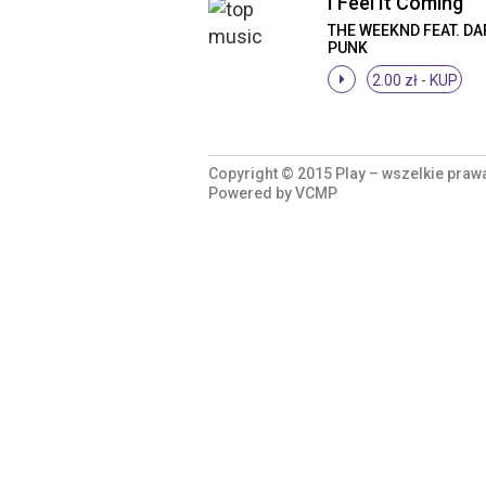
I Feel It Coming
THE WEEKND FEAT. DA
PUNK
2.00 zł -
KUP
Copyright © 2015 Play – wszelkie praw
Powered by
VCMP