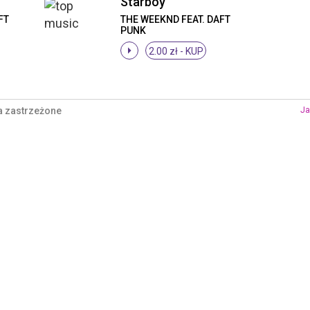
Starboy
FT
THE WEEKND FEAT. DAFT
PUNK
2.00 zł -
KUP
a zastrzeżone
Ja