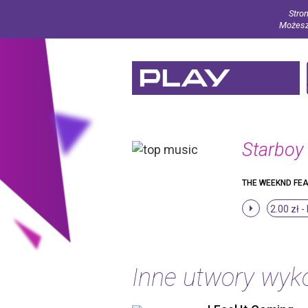
Stron
Możesz 
Starboy
THE WEEKND FEA
2.00 zł -
Inne utwory wy