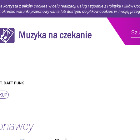
a korzysta z plików cookies w celu realizacji usług i zgodnie z Polityką Plików Co
określić warunki przechowywania lub dostępu do plików cookies w Twojej prze
T. DAFT PUNK
KUP
konawcy