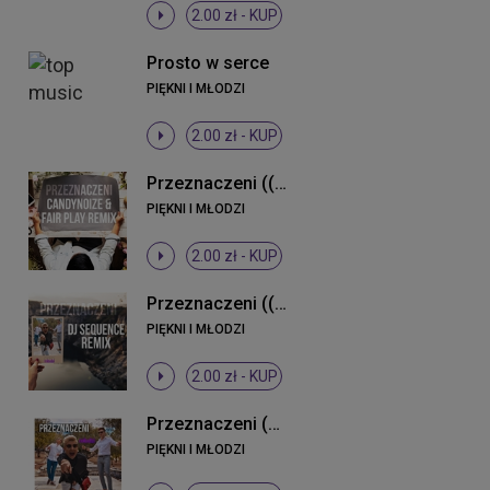
2.00 zł -
KUP
Prosto w serce
PIĘKNI I MŁODZI
2.00 zł -
KUP
Przeznaczeni ((CandyNoize & Fair Play Remix))
PIĘKNI I MŁODZI
2.00 zł -
KUP
Przeznaczeni ((DJ Sequence Remix))
PIĘKNI I MŁODZI
2.00 zł -
KUP
Przeznaczeni (Original Mix)
PIĘKNI I MŁODZI