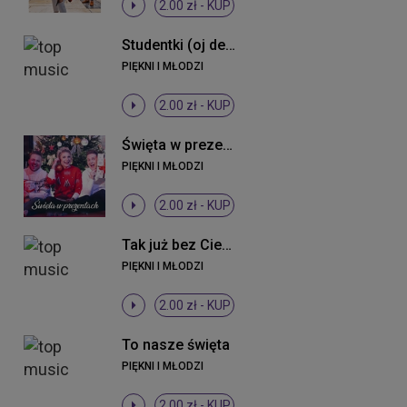
2.00 zł -
KUP
Studentki (oj dewki) (Radio Edit)
PIĘKNI I MŁODZI
2.00 zł -
KUP
Święta w prezentach ((Original Mix))
PIĘKNI I MŁODZI
2.00 zł -
KUP
Tak już bez Ciebie (Radio Edit)
PIĘKNI I MŁODZI
2.00 zł -
KUP
To nasze święta
PIĘKNI I MŁODZI
2.00 zł -
KUP