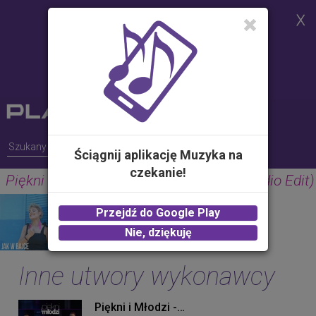
Strona korzysta z plików cookies w
celu realizacji usług i zgodnie z
Polityką Plików Cookies.
Możesz określić warunki
przechowywania lub dostępu do
plików cookies w Twojej
przeglądarce
Ściągnij aplikację Muzyka na
czekanie!
Piękni i Młodzi - Jak w bajce (ti amo) (Radio Edit)
PIĘKNI I MŁODZI
Przejdź do Google Play
2.00 zł -
KUP
Nie, dziękuję
Inne utwory wykonawcy
Piękni i Młodzi - Bez siebie (Original Mix)