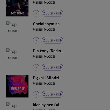
PIĘKNI I MŁODZI
2.00 zł -
KUP
Chciałabym spać z Tobą
PIĘKNI I MŁODZI
2.00 zł -
KUP
Dla żony (Radio Edit)
PIĘKNI I MŁODZI
2.00 zł -
KUP
Piękni i Młodzi - Długa noc ((Original Mix))
PIĘKNI I MŁODZI
2.00 zł -
KUP
Idealny sen (Almomban) (Radio Edit)