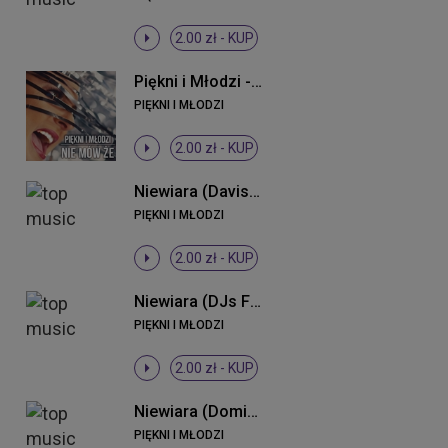
2.00 zł -
KUP
Piękni i Młodzi - Nie mów że (Radio Edit)
PIĘKNI I MŁODZI
2.00 zł -
KUP
Niewiara (Davis Remix)
PIĘKNI I MŁODZI
2.00 zł -
KUP
Niewiara (DJs From Lukow Remix)
PIĘKNI I MŁODZI
2.00 zł -
KUP
Niewiara (Dominium Remix)
PIĘKNI I MŁODZI