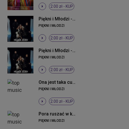
2.00 zł -
KUP
Piękni i Młodzi - Numer jeden (Original Mix)
PIĘKNI I MŁODZI
2.00 zł -
KUP
Piękni i Młodzi - Numer jeden (Original Mix)
PIĘKNI I MŁODZI
2.00 zł -
KUP
Ona jest taka cudowna
PIĘKNI I MŁODZI
2.00 zł -
KUP
Pora ruszać w klub (Radio Edit)
PIĘKNI I MŁODZI