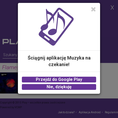
Strona korzysta z plików cookies w
celu realizacji usług i zgodnie z
Polityką Plików Cookies.
Możesz określić warunki
przechowywania lub dostępu do
plików cookies w Twojej
przeglądarce
Ściągnij aplikację Muzyka na
czekanie!
Flames
DAVID GUETTA & SIA
Przejdź do Google Play
2.00 zł -
KUP
Nie, dziękuję
Copyright © 2015 Play – wszelkie prawa zastrzeżone
Powered by
VCMP
Jak to działa?
Aplikacja Android
Regulamin