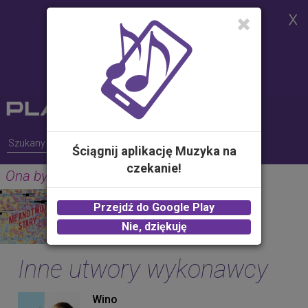
Strona korzysta z plików cookies w
celu realizacji usług i zgodnie z
Polityką Plików Cookies.
Możesz określić warunki
przechowywania lub dostępu do
plików cookies w Twojej
przeglądarce
Ściągnij aplikację Muzyka na
czekanie!
Ona by tak chciała
RONNIE FERRARI
Przejdź do Google Play
2.00 zł -
KUP
Nie, dziękuję
Inne utwory wykonawcy
Wino