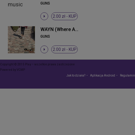
GUNS
2.00 zł -
KUP
WAYN (Where Are You Now)
GUNS
2.00 zł -
KUP
Copyright © 2015 Play – wszelkie prawa zastrzeżone
Powered by
VCMP
Jak to działa?
Aplikacja Android
Regulamin