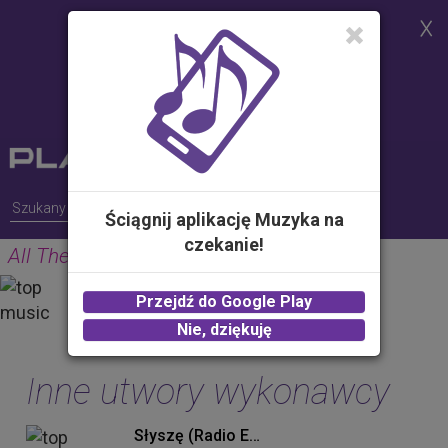
Strona korzysta z plików cookies w
celu realizacji usług i zgodnie z
Polityką Plików Cookies.
Możesz określić warunki
przechowywania lub dostępu do
plików cookies w Twojej
przeglądarce
Ściągnij aplikację Muzyka na
czekanie!
All The Time
GUNS
Przejdź do Google Play
2.00 zł -
KUP
Nie, dziękuję
Inne utwory wykonawcy
Słyszę (Radio Edit)