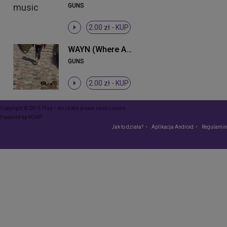
GUNS
2.00 zł -
KUP
WAYN (Where Are You Now)
GUNS
2.00 zł -
KUP
Copyright © 2015 Play – wszelkie prawa zastrzeżone
Powered by
VCMP
Jak to działa?
Aplikacja Android
Regulamin