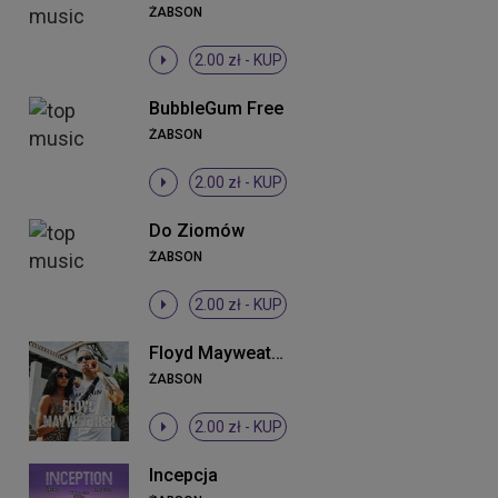
ŻABSON
2.00 zł -
KUP
BubbleGum Free
ŻABSON
2.00 zł -
KUP
Do Ziomów
ŻABSON
2.00 zł -
KUP
Floyd Mayweather
ŻABSON
2.00 zł -
KUP
Incepcja