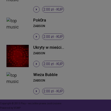
2.00 zł -
KUP
Pok0ra
ŻABSON
2.00 zł -
KUP
Ukryty w mieście krzyk (Projekt tymczasem)
ŻABSON
2.00 zł -
KUP
Wieża Bubble
ŻABSON
2.00 zł -
KUP
Copyright © 2015 Play – wszelkie prawa zastrzeżone
Powered by
VCMP