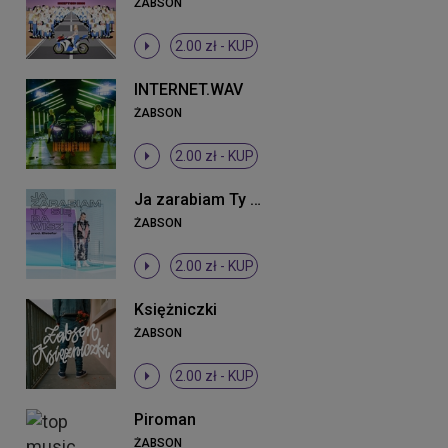
ŻABSON
2.00 zł -
KUP
INTERNET.WAV
ŻABSON
2.00 zł -
KUP
Ja zarabiam Ty się bawisz
ŻABSON
2.00 zł -
KUP
Księżniczki
ŻABSON
2.00 zł -
KUP
Piroman
ŻABSON