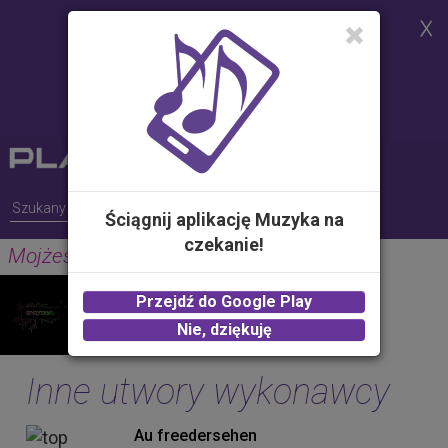
Strona korzysta z plików cookies w
celu realizacji usług i zgodnie z
Polityką Plików Cookies.
Możesz określić warunki
przechowywania lub dostępu do
plików cookies w Twojej
przeglądarce
Ściągnij aplikację Muzyka na
czekanie!
Mojżesz
ŻABSON
Przejdź do Google Play
2.00 zł -
KUP
Nie, dziękuję
Inne utwory wykonawcy
Au freedersehen