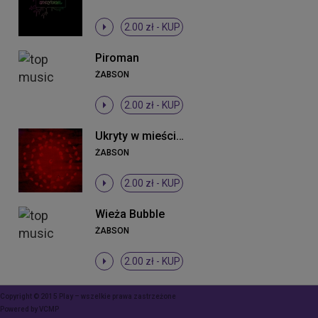
2.00 zł -
KUP
Piroman
ŻABSON
2.00 zł -
KUP
Ukryty w mieście krzyk (Projekt tymczasem)
ŻABSON
2.00 zł -
KUP
Wieża Bubble
ŻABSON
2.00 zł -
KUP
Copyright © 2015 Play – wszelkie prawa zastrzeżone
Powered by
VCMP