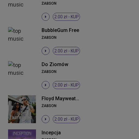
ŻABSON
2.00 zł -
KUP
BubbleGum Free
ŻABSON
2.00 zł -
KUP
Do Ziomów
ŻABSON
2.00 zł -
KUP
Floyd Mayweather
ŻABSON
2.00 zł -
KUP
Incepcja