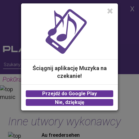
Strona korzysta z plików cookies w
celu realizacji usług i zgodnie z
Polityką Plików Cookies.
Możesz określić warunki
przechowywania lub dostępu do
plików cookies w Twojej
przeglądarce
Ściągnij aplikację Muzyka na
czekanie!
Pok0ra
ŻABSON
Przejdź do Google Play
2.00 zł -
KUP
Nie, dziękuję
Inne utwory wykonawcy
Au freedersehen