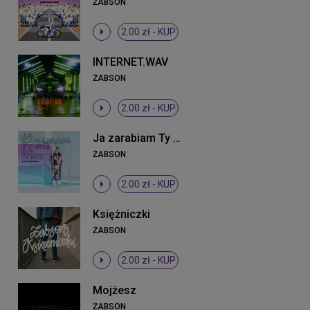
ŻABSON
2.00 zł -
KUP
INTERNET.WAV
ŻABSON
2.00 zł -
KUP
Ja zarabiam Ty się bawisz
ŻABSON
2.00 zł -
KUP
Księżniczki
ŻABSON
2.00 zł -
KUP
Mojżesz
ŻABSON