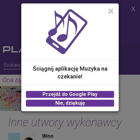
Strona korzysta z plików cookies w
celu realizacji usług i zgodnie z
Polityką Plików Cookies.
Możesz określić warunki
przechowywania lub dostępu do
plików cookies w Twojej
przeglądarce
Ściągnij aplikację Muzyka na
czekanie!
Ona by tak chciała
RONNIE FERRARI
Przejdź do Google Play
2.00 zł -
KUP
Nie, dziękuję
Inne utwory wykonawcy
Wino