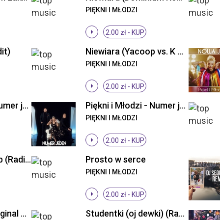
PIĘKNI I MŁODZI
2.00 zł -
KUP
it)
Niewiara (Yacoop vs. K & N Remix)
PIĘKNI I MŁODZI
2.00 zł -
KUP
Piękni i Młodzi - Numer jeden (Original Mix)
Piękni i Młodzi - Numer jeden (Original Mix)
PIĘKNI I MŁODZI
2.00 zł -
KUP
Pora ruszać w klub (Radio Edit)
Prosto w serce
PIĘKNI I MŁODZI
2.00 zł -
KUP
Przeznaczeni (Original Mix)
Studentki (oj dewki) (Radio Edit)