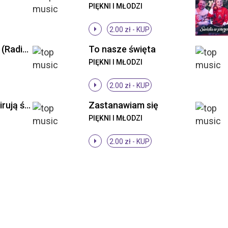
PIĘKNI I MŁODZI
2.00 zł -
KUP
Tak już bez Ciebie (Radio Edit)
To nasze święta
PIĘKNI I MŁODZI
2.00 zł -
KUP
Piękni i Młodzi - Wirują światła (Original Mix)
Zastanawiam się
PIĘKNI I MŁODZI
2.00 zł -
KUP