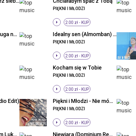
Piękni i Młodzi - Bez siebie (Original Mix)
Chciałabym spać z Tobą
PIĘKNI I MŁODZI
2.00 zł -
KUP
Piękni i Młodzi - Długa noc ((Original Mix))
Idealny sen (Almomban) (Radio Edit)
PIĘKNI I MŁODZI
2.00 zł -
KUP
Kocham się w Tobie
PIĘKNI I MŁODZI
2.00 zł -
KUP
io Edit)
Piękni i Młodzi - Nie mów że (Radio Edit)
PIĘKNI I MŁODZI
2.00 zł -
KUP
Niewiara (DJs From Lukow Remix)
Niewiara (Dominium Remix)