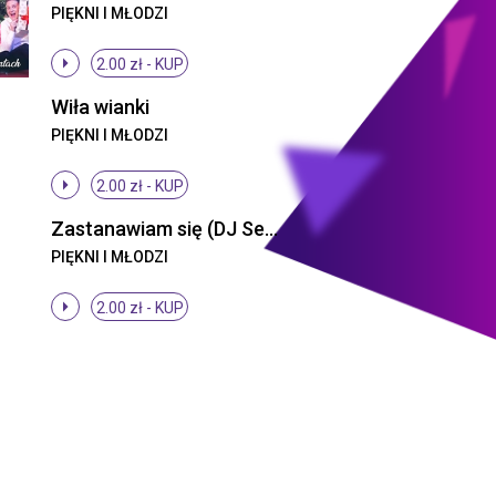
PIĘKNI I MŁODZI
2.00 zł -
KUP
Wiła wianki
PIĘKNI I MŁODZI
2.00 zł -
KUP
Zastanawiam się (DJ Sequence Remix)
PIĘKNI I MŁODZI
2.00 zł -
KUP