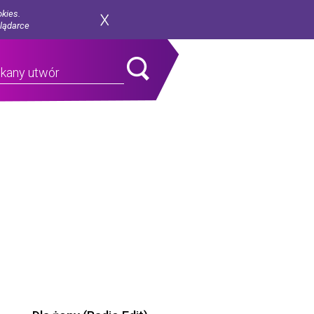
okies.
glądarce