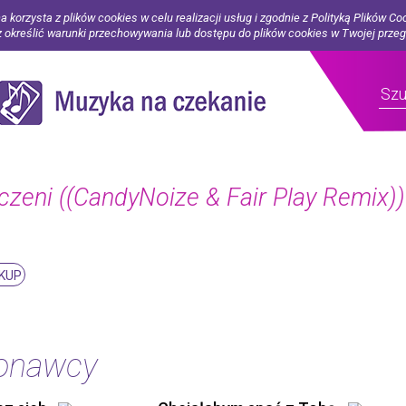
a korzysta z plików cookies w celu realizacji usług i zgodnie z Polityką Plików Co
określić warunki przechowywania lub dostępu do plików cookies w Twojej prze
czeni ((CandyNoize & Fair Play Remix))
KUP
konawcy