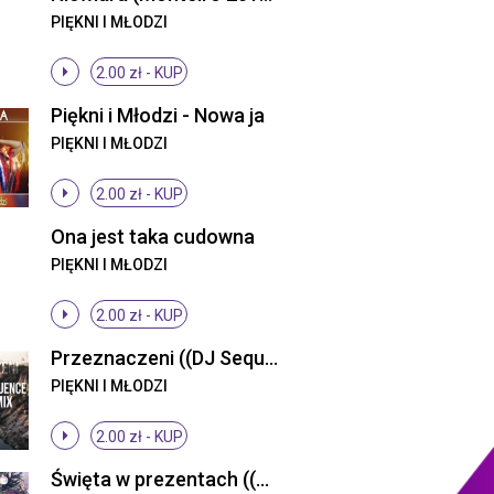
PIĘKNI I MŁODZI
2.00 zł -
KUP
Piękni i Młodzi - Nowa ja
PIĘKNI I MŁODZI
2.00 zł -
KUP
Ona jest taka cudowna
PIĘKNI I MŁODZI
2.00 zł -
KUP
Przeznaczeni ((DJ Sequence Remix))
PIĘKNI I MŁODZI
2.00 zł -
KUP
Święta w prezentach ((Original Mix))