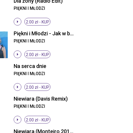
Dla żony (Radio Edit)
PIĘKNI I MŁODZI
2.00 zł -
KUP
Piękni i Młodzi - Jak w bajce (ti amo) (Radio Edit)
PIĘKNI I MŁODZI
2.00 zł -
KUP
Na serca dnie
PIĘKNI I MŁODZI
2.00 zł -
KUP
Niewiara (Davis Remix)
PIĘKNI I MŁODZI
2.00 zł -
KUP
Niewiara (Monteiro 2013 Remix)