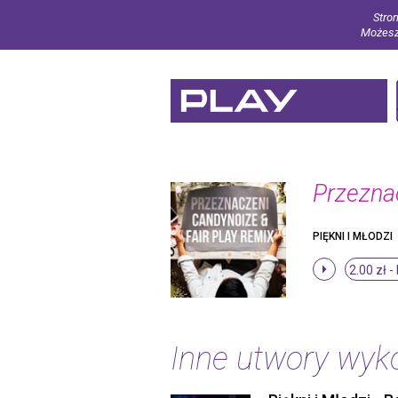
Stron
Możesz 
Przezna
PIĘKNI I MŁODZI
2.00 zł -
Inne utwory wy