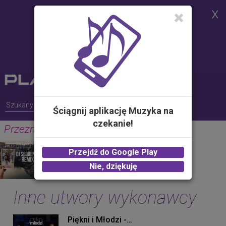
Strona korzysta z plików cookies w
celu realizacji usług i zgodnie z
Polityką Plików Cookies.
Możesz określić warunki
przechowywania lub dostępu do
plików cookies w Twojej
przeglądarce
Ściągnij aplikację Muzyka na
czekanie!
Przeznaczeni ((DJ Sequence Remix))
PIĘKNI I MŁODZI
Przejdź do Google Play
2.00 zł -
KUP
Nie, dziękuję
Inne utwory wykonawcy
Piękni i Młodzi - Bez siebie (Original Mix)