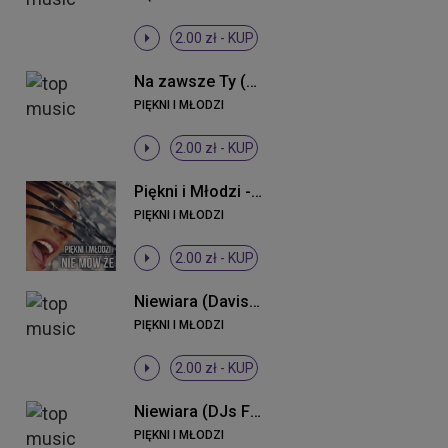
2.00 zł -
KUP
Na zawsze Ty (Radio Edit)
PIĘKNI I MŁODZI
2.00 zł -
KUP
Piękni i Młodzi - Nie mów że (Radio Edit)
PIĘKNI I MŁODZI
2.00 zł -
KUP
Niewiara (Davis Remix)
PIĘKNI I MŁODZI
2.00 zł -
KUP
Niewiara (DJs From Lukow Remix)
PIĘKNI I MŁODZI