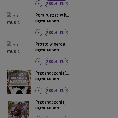
2.00 zł -
KUP
Pora ruszać w klub (Radio Edit)
PIĘKNI I MŁODZI
2.00 zł -
KUP
Prosto w serce
PIĘKNI I MŁODZI
2.00 zł -
KUP
Przeznaczeni ((CandyNoize & Fair Play Remix))
PIĘKNI I MŁODZI
2.00 zł -
KUP
Przeznaczeni (Original Mix)
PIĘKNI I MŁODZI