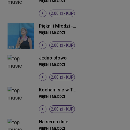
PIĘKNI I MŁODZI
2.00 zł -
KUP
Piękni i Młodzi - Jak w bajce (ti amo) (Radio Edit)
PIĘKNI I MŁODZI
2.00 zł -
KUP
Jedno słowo
PIĘKNI I MŁODZI
2.00 zł -
KUP
Kocham się w Tobie
PIĘKNI I MŁODZI
2.00 zł -
KUP
Na serca dnie
PIĘKNI I MŁODZI