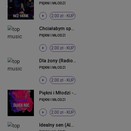
PIĘKNI I MŁODZI
2.00 zł -
KUP
Chciałabym spać z Tobą
PIĘKNI I MŁODZI
2.00 zł -
KUP
Dla żony (Radio Edit)
PIĘKNI I MŁODZI
2.00 zł -
KUP
Piękni i Młodzi - Długa noc ((Original Mix))
PIĘKNI I MŁODZI
2.00 zł -
KUP
Idealny sen (Almomban) (Radio Edit)