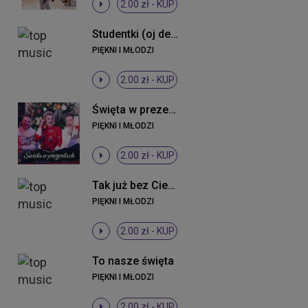
2.00 zł -
KUP
Studentki (oj dewki) (Radio Edit)
PIĘKNI I MŁODZI
2.00 zł -
KUP
Święta w prezentach ((Original Mix))
PIĘKNI I MŁODZI
2.00 zł -
KUP
Tak już bez Ciebie (Radio Edit)
PIĘKNI I MŁODZI
2.00 zł -
KUP
To nasze święta
PIĘKNI I MŁODZI
2.00 zł -
KUP