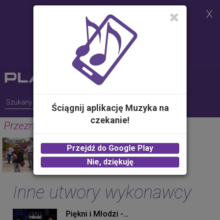
Strona korzysta z plików cookies w
celu realizacji usług i zgodnie z
Polityką Plików Cookies.
Możesz określić warunki
przechowywania lub dostępu do
plików cookies w Twojej
przeglądarce
Ściągnij aplikację Muzyka na
czekanie!
Przeznaczeni (Original Mix)
PIĘKNI I MŁODZI
Przejdź do Google Play
2.00 zł -
KUP
Nie, dziękuję
Inne utwory wykonawcy
Piękni i Młodzi - Bez siebie (Original Mix)