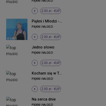
PIĘKNI I MŁODZI
2.00 zł -
KUP
Piękni i Młodzi - Jak w bajce (ti amo) (Radio Edit)
PIĘKNI I MŁODZI
2.00 zł -
KUP
Jedno słowo
PIĘKNI I MŁODZI
2.00 zł -
KUP
Kocham się w Tobie
PIĘKNI I MŁODZI
2.00 zł -
KUP
Na serca dnie
PIĘKNI I MŁODZI