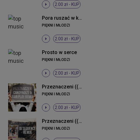
2.00 zł -
KUP
Pora ruszać w klub (Radio Edit)
PIĘKNI I MŁODZI
2.00 zł -
KUP
Prosto w serce
PIĘKNI I MŁODZI
2.00 zł -
KUP
Przeznaczeni ((CandyNoize & Fair Play Remix))
PIĘKNI I MŁODZI
2.00 zł -
KUP
Przeznaczeni ((DJ Sequence Remix))
PIĘKNI I MŁODZI