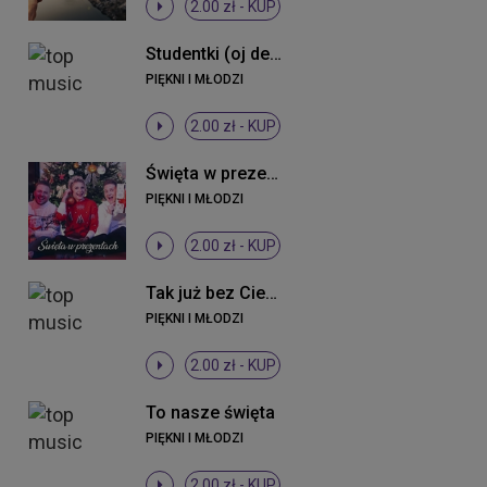
2.00 zł -
KUP
Studentki (oj dewki) (Radio Edit)
PIĘKNI I MŁODZI
2.00 zł -
KUP
Święta w prezentach ((Original Mix))
PIĘKNI I MŁODZI
2.00 zł -
KUP
Tak już bez Ciebie (Radio Edit)
PIĘKNI I MŁODZI
2.00 zł -
KUP
To nasze święta
PIĘKNI I MŁODZI
2.00 zł -
KUP