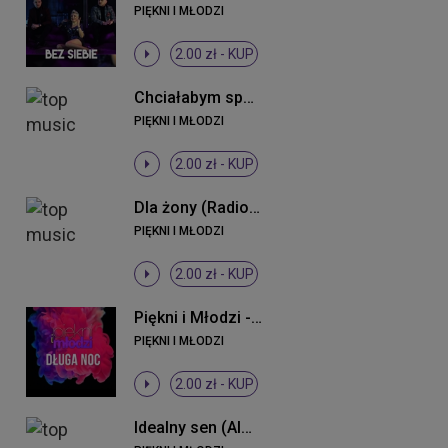
PIĘKNI I MŁODZI
2.00 zł -
KUP
Chciałabym spać z Tobą
PIĘKNI I MŁODZI
2.00 zł -
KUP
Dla żony (Radio Edit)
PIĘKNI I MŁODZI
2.00 zł -
KUP
Piękni i Młodzi - Długa noc ((Original Mix))
PIĘKNI I MŁODZI
2.00 zł -
KUP
Idealny sen (Almomban) (Radio Edit)