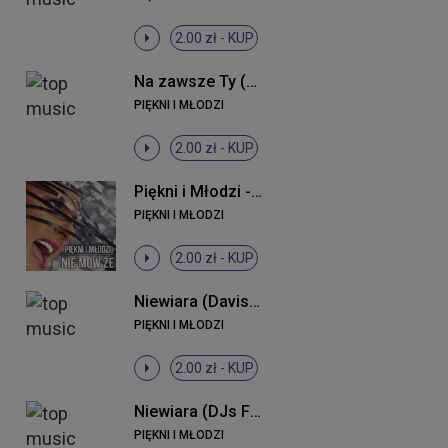
2.00 zł -
KUP
Na zawsze Ty (Radio Edit)
PIĘKNI I MŁODZI
2.00 zł -
KUP
Piękni i Młodzi - Nie mów że (Radio Edit)
PIĘKNI I MŁODZI
2.00 zł -
KUP
Niewiara (Davis Remix)
PIĘKNI I MŁODZI
2.00 zł -
KUP
Niewiara (DJs From Lukow Remix)
PIĘKNI I MŁODZI