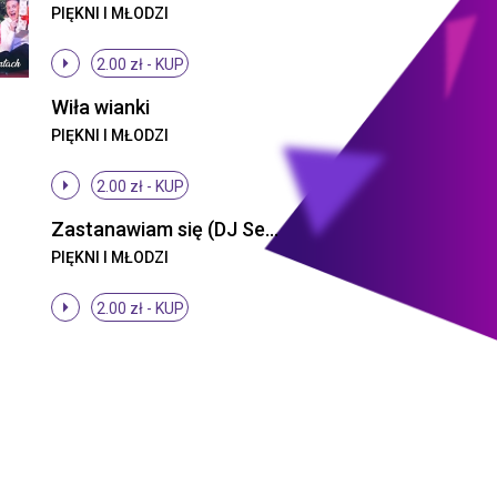
PIĘKNI I MŁODZI
2.00 zł -
KUP
Wiła wianki
PIĘKNI I MŁODZI
2.00 zł -
KUP
Zastanawiam się (DJ Sequence Remix)
PIĘKNI I MŁODZI
2.00 zł -
KUP