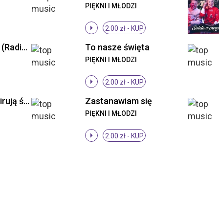
PIĘKNI I MŁODZI
2.00 zł -
KUP
Tak już bez Ciebie (Radio Edit)
To nasze święta
PIĘKNI I MŁODZI
2.00 zł -
KUP
Piękni i Młodzi - Wirują światła (Original Mix)
Zastanawiam się
PIĘKNI I MŁODZI
2.00 zł -
KUP