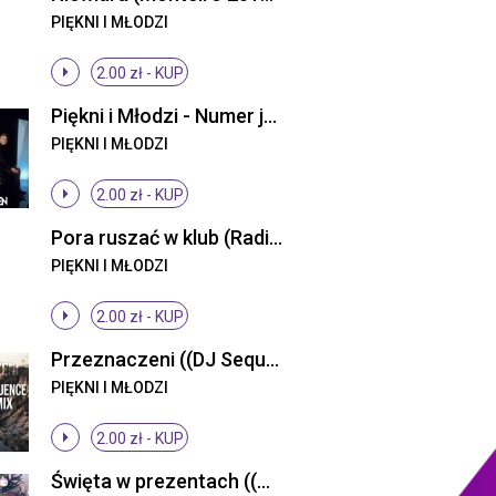
PIĘKNI I MŁODZI
2.00 zł -
KUP
Piękni i Młodzi - Numer jeden (Original Mix)
PIĘKNI I MŁODZI
2.00 zł -
KUP
Pora ruszać w klub (Radio Edit)
PIĘKNI I MŁODZI
2.00 zł -
KUP
Przeznaczeni ((DJ Sequence Remix))
PIĘKNI I MŁODZI
2.00 zł -
KUP
Święta w prezentach ((Original Mix))