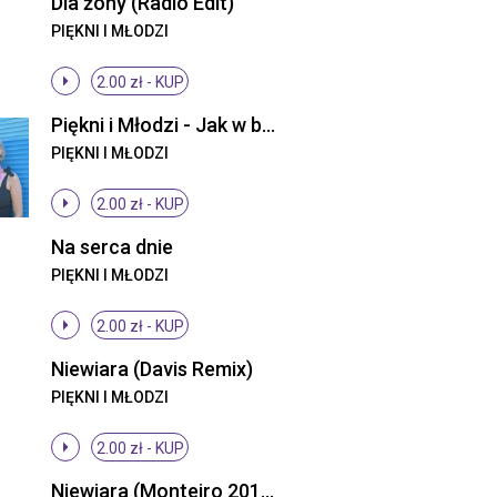
Dla żony (Radio Edit)
PIĘKNI I MŁODZI
2.00 zł -
KUP
Piękni i Młodzi - Jak w bajce (ti amo) (Radio Edit)
PIĘKNI I MŁODZI
2.00 zł -
KUP
Na serca dnie
PIĘKNI I MŁODZI
2.00 zł -
KUP
Niewiara (Davis Remix)
PIĘKNI I MŁODZI
2.00 zł -
KUP
Niewiara (Monteiro 2013 Remix)