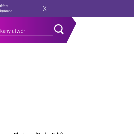
okies.
glądarce