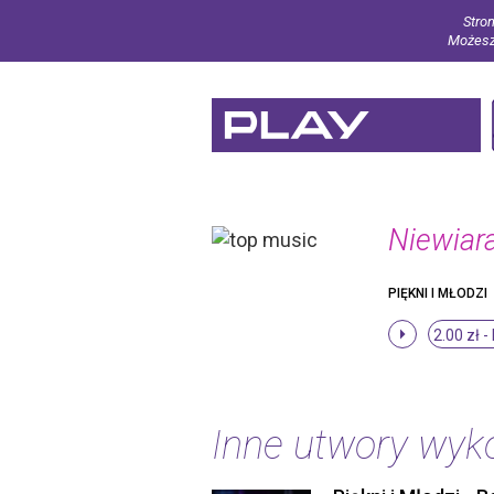
Stron
Możesz 
Niewiara
PIĘKNI I MŁODZI
2.00 zł -
Inne utwory wy