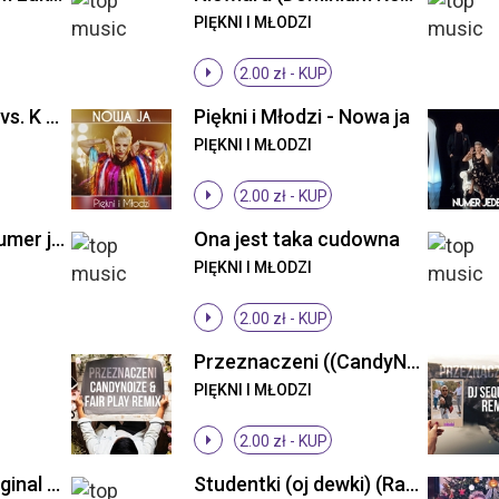
PIĘKNI I MŁODZI
2.00 zł -
KUP
Niewiara (Yacoop vs. K & N Remix)
Piękni i Młodzi - Nowa ja
PIĘKNI I MŁODZI
2.00 zł -
KUP
Piękni i Młodzi - Numer jeden (Original Mix)
Ona jest taka cudowna
PIĘKNI I MŁODZI
2.00 zł -
KUP
Przeznaczeni ((CandyNoize & Fair Play Remix))
PIĘKNI I MŁODZI
2.00 zł -
KUP
Przeznaczeni (Original Mix)
Studentki (oj dewki) (Radio Edit)