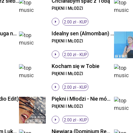
Piękni i Młodzi - Bez siebie (Original Mix)
Chciałabym spać z Tobą
PIĘKNI I MŁODZI
2.00 zł -
KUP
Piękni i Młodzi - Długa noc ((Original Mix))
Idealny sen (Almomban) (Radio Edit)
PIĘKNI I MŁODZI
2.00 zł -
KUP
Kocham się w Tobie
PIĘKNI I MŁODZI
2.00 zł -
KUP
io Edit)
Piękni i Młodzi - Nie mów że (Radio Edit)
PIĘKNI I MŁODZI
2.00 zł -
KUP
Niewiara (DJs From Lukow Remix)
Niewiara (Dominium Remix)