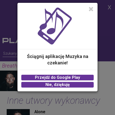
Strona korzysta z plików cookies w
celu realizacji usług i zgodnie z
Polityką Plików Cookies.
Możesz określić warunki
przechowywania lub dostępu do
plików cookies w Twojej
przeglądarce
Ściągnij aplikację Muzyka na
czekanie!
Breath In Me
RAG'N'BONE MAN
Przejdź do Google Play
2.00 zł -
KUP
Nie, dziękuję
Inne utwory wykonawcy
Alone