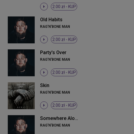
2.00 zł -
KUP
Old Habits
RAG'N'BONE MAN
2.00 zł -
KUP
Party's Over
RAG'N'BONE MAN
2.00 zł -
KUP
Skin
RAG'N'BONE MAN
2.00 zł -
KUP
Somewhere Along The Way
RAG'N'BONE MAN