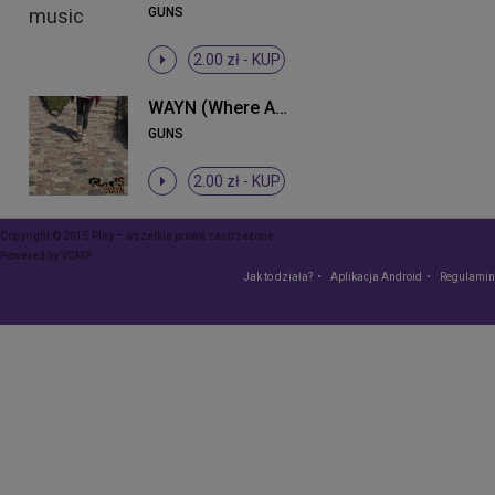
GUNS
2.00 zł -
KUP
WAYN (Where Are You Now)
GUNS
2.00 zł -
KUP
Copyright © 2015 Play – wszelkie prawa zastrzeżone
Powered by
VCMP
Jak to działa?
Aplikacja Android
Regulamin