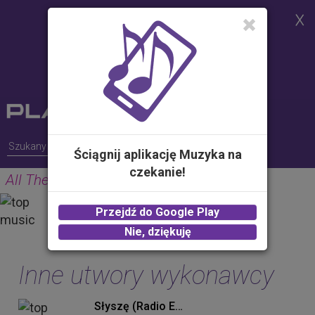
Strona korzysta z plików cookies w
celu realizacji usług i zgodnie z
Polityką Plików Cookies.
Możesz określić warunki
przechowywania lub dostępu do
plików cookies w Twojej
przeglądarce
Ściągnij aplikację Muzyka na
czekanie!
All The Time
GUNS
Przejdź do Google Play
2.00 zł -
KUP
Nie, dziękuję
Inne utwory wykonawcy
Słyszę (Radio Edit)