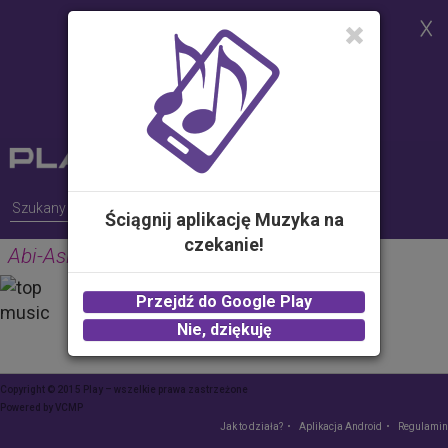
Strona korzysta z plików cookies w
celu realizacji usług i zgodnie z
Polityką Plików Cookies.
Możesz określić warunki
przechowywania lub dostępu do
plików cookies w Twojej
przeglądarce
Ściągnij aplikację Muzyka na
czekanie!
Abi-Asia
PROPOLIS MEDIA
Przejdź do Google Play
2.00 zł -
KUP
Nie, dziękuję
Copyright © 2015 Play – wszelkie prawa zastrzeżone
Powered by
VCMP
Jak to działa?
Aplikacja Android
Regulamin