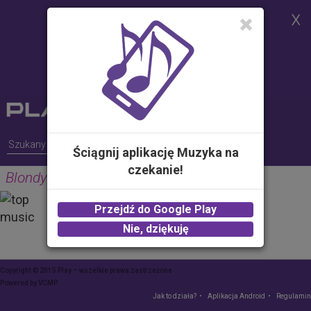
Strona korzysta z plików cookies w
celu realizacji usług i zgodnie z
Polityką Plików Cookies.
Możesz określić warunki
przechowywania lub dostępu do
plików cookies w Twojej
przeglądarce
Ściągnij aplikację Muzyka na
czekanie!
Blondyna-Michał
PROPOLIS MEDIA
Przejdź do Google Play
2.00 zł -
KUP
Nie, dziękuję
Copyright © 2015 Play – wszelkie prawa zastrzeżone
Powered by
VCMP
Jak to działa?
Aplikacja Android
Regulamin