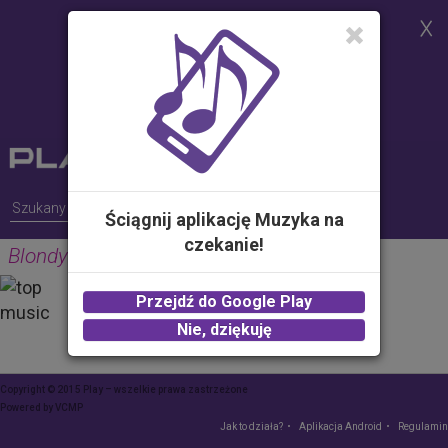
Strona korzysta z plików cookies w
celu realizacji usług i zgodnie z
Polityką Plików Cookies.
Możesz określić warunki
przechowywania lub dostępu do
plików cookies w Twojej
przeglądarce
Ściągnij aplikację Muzyka na
czekanie!
Blondyna-Dawid
PROPOLIS MEDIA
Przejdź do Google Play
2.00 zł -
KUP
Nie, dziękuję
Copyright © 2015 Play – wszelkie prawa zastrzeżone
Powered by
VCMP
Jak to działa?
Aplikacja Android
Regulamin