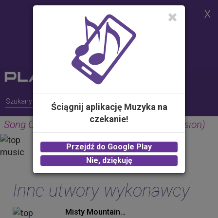
Strona korzysta z plików cookies w
celu realizacji usług i zgodnie z
Polityką Plików Cookies.
Możesz określić warunki
przechowywania lub dostępu do
plików cookies w Twojej
przeglądarce
Ściągnij aplikację Muzyka na
czekanie!
Song Of The Lonely Mountain (Album Version)
HOWARD SHORE
Przejdź do Google Play
2.00 zł -
KUP
Nie, dziękuję
Inne utwory wykonawcy
Misty Mountains (Album Version)