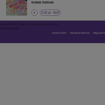
RONNIE FERRARI
2.00 zł -
KUP
Copyright © 2015 Play – wszelkie prawa zastrzeżone
Powered by
VCMP
Jak to działa?
Aplikacja Android
Regulamin