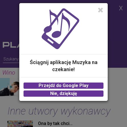
Strona korzysta z plików cookies w
celu realizacji usług i zgodnie z
Polityką Plików Cookies.
Możesz określić warunki
przechowywania lub dostępu do
plików cookies w Twojej
przeglądarce
Ściągnij aplikację Muzyka na
czekanie!
Wino
RONNIE FERRARI
Przejdź do Google Play
2.00 zł -
KUP
Nie, dziękuję
Inne utwory wykonawcy
Ona by tak chciała