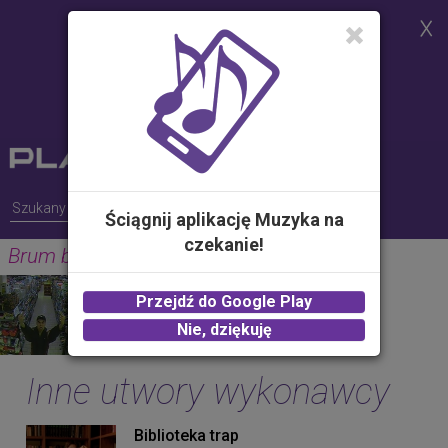
Strona korzysta z plików cookies w
celu realizacji usług i zgodnie z
Polityką Plików Cookies.
Możesz określić warunki
przechowywania lub dostępu do
plików cookies w Twojej
przeglądarce
Ściągnij aplikację Muzyka na
czekanie!
Brum brum
MATA
Przejdź do Google Play
2.00 zł -
KUP
Nie, dziękuję
Inne utwory wykonawcy
Biblioteka trap