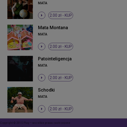
MATA
2.00 zł -
KUP
Mata Montana
MATA
2.00 zł -
KUP
Patointeligencja
MATA
2.00 zł -
KUP
Schodki
MATA
2.00 zł -
KUP
Copyright © 2015 Play – wszelkie prawa zastrzeżone