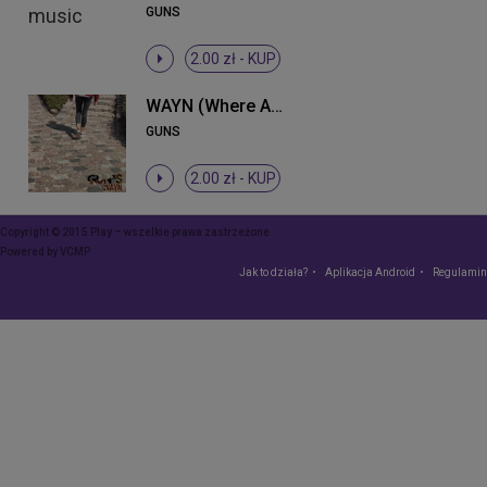
GUNS
2.00 zł -
KUP
WAYN (Where Are You Now)
GUNS
2.00 zł -
KUP
Copyright © 2015 Play – wszelkie prawa zastrzeżone
Powered by
VCMP
Jak to działa?
Aplikacja Android
Regulamin