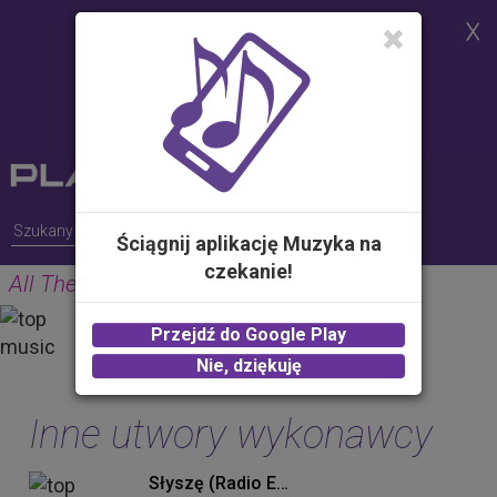
Strona korzysta z plików cookies w
celu realizacji usług i zgodnie z
Polityką Plików Cookies.
Możesz określić warunki
przechowywania lub dostępu do
plików cookies w Twojej
przeglądarce
Ściągnij aplikację Muzyka na
czekanie!
All The Time
GUNS
Przejdź do Google Play
2.00 zł -
KUP
Nie, dziękuję
Inne utwory wykonawcy
Słyszę (Radio Edit)