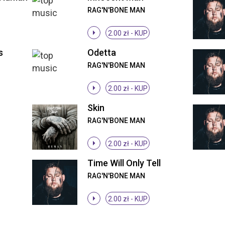
RAG'N'BONE MAN
2.00 zł -
KUP
s
Odetta
RAG'N'BONE MAN
2.00 zł -
KUP
Skin
RAG'N'BONE MAN
2.00 zł -
KUP
Time Will Only Tell
RAG'N'BONE MAN
2.00 zł -
KUP