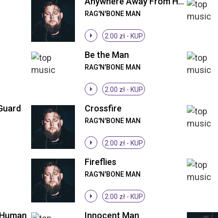
Anywhere Away From Here
RAG'N'BONE MAN
2.00 zł -
KUP
Be the Man
RAG'N'BONE MAN
2.00 zł -
KUP
Guard
Crossfire
RAG'N'BONE MAN
2.00 zł -
KUP
Fireflies
RAG'N'BONE MAN
2.00 zł -
KUP
- Human
Innocent Man