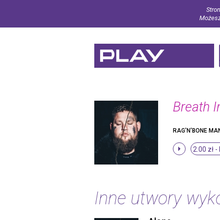
Stron
Możesz 
Breath 
RAG'N'BONE MA
2.00 zł -
Inne utwory wy