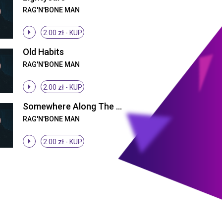
RAG'N'BONE MAN
2.00 zł -
KUP
Old Habits
RAG'N'BONE MAN
2.00 zł -
KUP
Somewhere Along The Way
RAG'N'BONE MAN
2.00 zł -
KUP