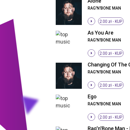
Alone
RAG'N'BONE MAN
2.00 zł -
KUP
As You Are
RAG'N'BONE MAN
2.00 zł -
KUP
Changing Of The 
RAG'N'BONE MAN
2.00 zł -
KUP
Ego
RAG'N'BONE MAN
2.00 zł -
KUP
Rag'n'Bone Man 