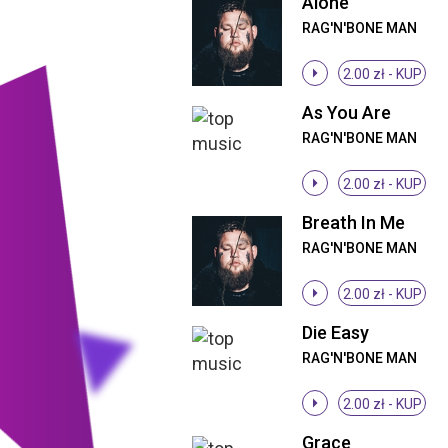
Alone
RAG'N'BONE MAN
2.00 zł -
KUP
As You Are
RAG'N'BONE MAN
2.00 zł -
KUP
Breath In Me
RAG'N'BONE MAN
2.00 zł -
KUP
Die Easy
RAG'N'BONE MAN
2.00 zł -
KUP
Grace