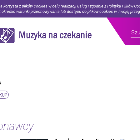
a korzysta z plików cookies w celu realizacji usług i zgodnie z Polityką Plików Co
określić warunki przechowywania lub dostępu do plików cookies w Twojej prze
N
KUP
konawcy