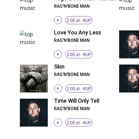
RAG'N'BONE MAN
2.00 zł -
KUP
Love You Any Less
RAG'N'BONE MAN
2.00 zł -
KUP
Skin
RAG'N'BONE MAN
2.00 zł -
KUP
Time Will Only Tell
RAG'N'BONE MAN
2.00 zł -
KUP