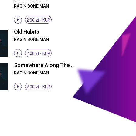
RAG'N'BONE MAN
2.00 zł -
KUP
Old Habits
RAG'N'BONE MAN
2.00 zł -
KUP
Somewhere Along The Way
RAG'N'BONE MAN
2.00 zł -
KUP