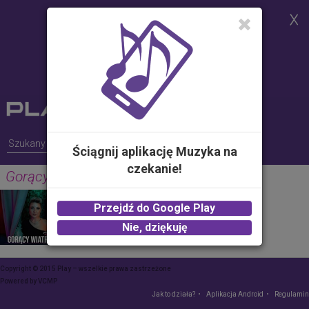
Strona korzysta z plików cookies w
celu realizacji usług i zgodnie z
Polityką Plików Cookies.
Możesz określić warunki
przechowywania lub dostępu do
plików cookies w Twojej
przeglądarce
Ściągnij aplikację Muzyka na
czekanie!
Gorący wiatr (Eyo Eyo)
PIĘKNI I MŁODZI MAGDALENA NAROŻNA
Przejdź do Google Play
2.00 zł -
KUP
Nie, dziękuję
Copyright © 2015 Play – wszelkie prawa zastrzeżone
Powered by
VCMP
Jak to działa?
Aplikacja Android
Regulamin