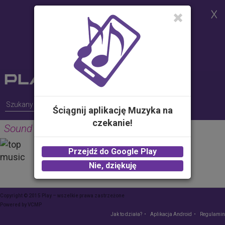
Strona korzysta z plików cookies w
celu realizacji usług i zgodnie z
Polityką Plików Cookies.
Możesz określić warunki
przechowywania lub dostępu do
plików cookies w Twojej
przeglądarce
Ściągnij aplikację Muzyka na
czekanie!
Sound Effect-Gun
PROPOLIS MEDIA
Przejdź do Google Play
2.00 zł -
KUP
Nie, dziękuję
Copyright © 2015 Play – wszelkie prawa zastrzeżone
Powered by
VCMP
Jak to działa?
Aplikacja Android
Regulamin