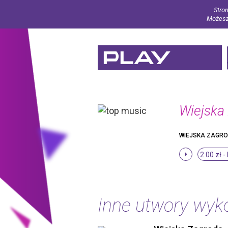
Stron
Możesz 
Wiejska
WIEJSKA ZAGR
2.00 zł -
Inne utwory wy