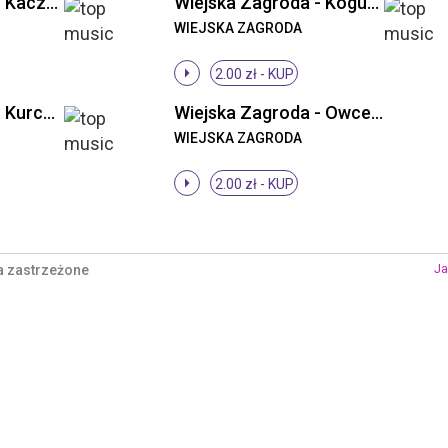
Wiejska Zagroda - Kaczki w stawie, żabki, kogut w oddali
Wiejska Zagroda - Kogut i kury
WIEJSKA ZAGRODA
2.00 zł -
KUP
Wiejska Zagroda - Kurczaczki
Wiejska Zagroda - Owce i barany
WIEJSKA ZAGRODA
2.00 zł -
KUP
a zastrzeżone
Ja