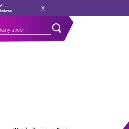
okies.
glądarce