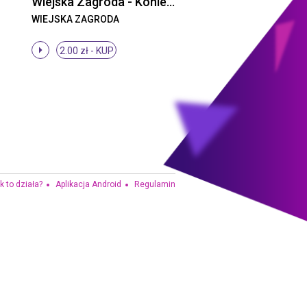
Wiejska Zagroda - Konie i źrebaki
WIEJSKA ZAGRODA
2.00 zł -
KUP
k to działa?
Aplikacja Android
Regulamin