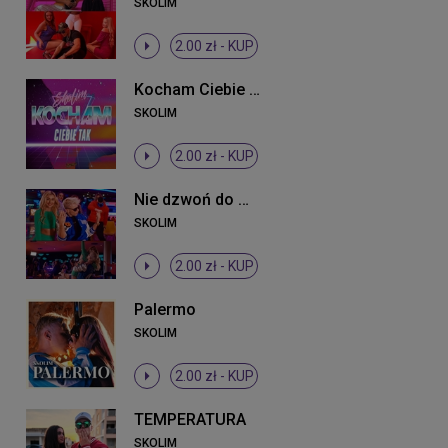
SKOLIM
2.00 zł -
KUP
Kocham Ciebie tak
SKOLIM
2.00 zł -
KUP
Nie dzwoń do mnie mała
SKOLIM
2.00 zł -
KUP
Palermo
SKOLIM
2.00 zł -
KUP
TEMPERATURA
SKOLIM