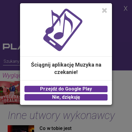
Strona korzysta z plików cookies w
celu realizacji usług i zgodnie z
Polityką Plików Cookies.
Możesz określić warunki
przechowywania lub dostępu do
plików cookies w Twojej
przeglądarce
Ściągnij aplikację Muzyka na
czekanie!
Wyglądasz idealnie
SKOLIM
Przejdź do Google Play
2.00 zł -
KUP
Nie, dziękuję
Inne utwory wykonawcy
Co w tobie jest