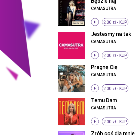
Będzie naj
CAMASUTRA
2.00 zł -
KUP
Jestesmy na tak
CAMASUTRA
2.00 zł -
KUP
Pragnę Cię
CAMASUTRA
2.00 zł -
KUP
Temu Dam
CAMASUTRA
2.00 zł -
KUP
Zrób coś dla mnie