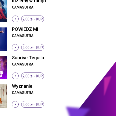
Idziemy w tango
CAMASUTRA
2.00 zł -
KUP
POWIEDZ MI
CAMASUTRA
2.00 zł -
KUP
Sunrise Tequila
CAMASUTRA
2.00 zł -
KUP
Wyznanie
CAMASUTRA
2.00 zł -
KUP