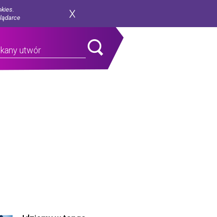
okies.
glądarce