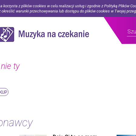
a korzysta z plików cookies w celu realizacji usług i zgodnie z Polityką Plików Co
określić warunki przechowywania lub dostępu do plików cookies w Twojej prze
 nie ty
KUP
konawcy