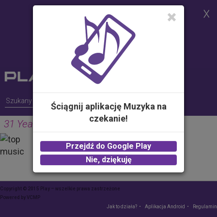
Strona korzysta z plików cookies w
celu realizacji usług i zgodnie z
Polityką Plików Cookies.
Możesz określić warunki
przechowywania lub dostępu do
plików cookies w Twojej
przeglądarce
Ściągnij aplikację Muzyka na
czekanie!
31 Years After The Catastrophe
MICHEL MILDE
Przejdź do Google Play
0.00 zł -
KUP
Nie, dziękuję
Copyright © 2015 Play – wszelkie prawa zastrzeżone
Powered by
VCMP
Jak to działa?
Aplikacja Android
Regulamin