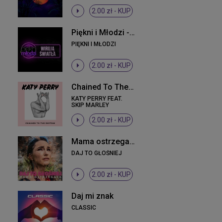
2.00 zł -
KUP
Piękni i Młodzi - Wirują światła (Original Mix)
PIĘKNI I MŁODZI
2.00 zł -
KUP
Chained To The Rhythm
KATY PERRY FEAT.
SKIP MARLEY
2.00 zł -
KUP
Mama ostrzegała
DAJ TO GŁOŚNIEJ
2.00 zł -
KUP
Daj mi znak
CLASSIC