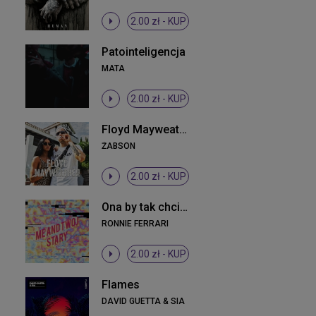
2.00 zł -
KUP
Patointeligencja
MATA
2.00 zł -
KUP
Floyd Mayweather
ŻABSON
2.00 zł -
KUP
Ona by tak chciała
RONNIE FERRARI
2.00 zł -
KUP
Flames
DAVID GUETTA & SIA