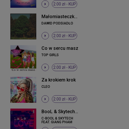
2.00 zł -
KUP
Małomiasteczkowy
DAWID PODSIADŁO
2.00 zł -
KUP
Co w sercu masz
TOP GIRLS
2.00 zł -
KUP
Za krokiem krok
CLEO
2.00 zł -
KUP
BooL & Skytech feat. Giang Pham - La La Love
C-BOOL & SKYTECH
FEAT. GIANG PHAM