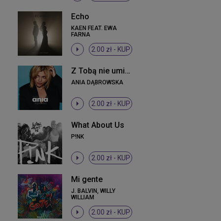
Echo
KAEN FEAT. EWA
FARNA
2.00 zł -
KUP
Z Tobą nie umiem wygrać
ANIA DĄBROWSKA
2.00 zł -
KUP
What About Us
P!NK
2.00 zł -
KUP
Mi gente
J. BALVIN, WILLY
WILLIAM
2.00 zł -
KUP