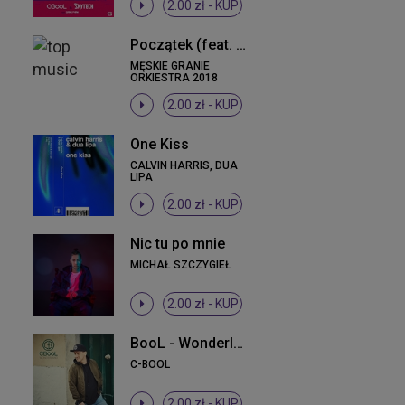
2.00 zł -
KUP
Początek (feat. Kortez / Dawid Podsiadlo / Krzysztof Zalewski)
MĘSKIE GRANIE
ORKIESTRA 2018
2.00 zł -
KUP
One Kiss
CALVIN HARRIS, DUA
LIPA
2.00 zł -
KUP
Nic tu po mnie
MICHAŁ SZCZYGIEŁ
2.00 zł -
KUP
BooL - Wonderland (Radio Edit)
C-BOOL
2.00 zł -
KUP