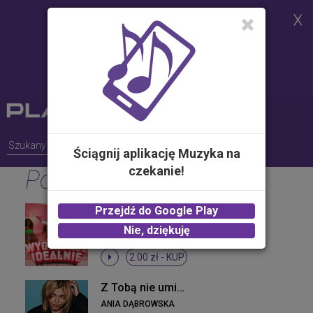
Strona korzysta z plików cookies w
celu realizacji usług i zgodnie z
Polityką Plików Cookies.
Możesz określić warunki
przechowywania lub dostępu do
plików cookies w Twojej
przeglądarce
Ściągnij aplikację Muzyka na
czekanie!
Pop
Wyglądasz idealnie
Przejdź do Google Play
SKOLIM
Nie, dziękuję
2.00 zł -
KUP
Z Tobą nie umiem wygrać
ANIA DĄBROWSKA