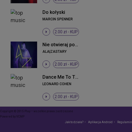
Do kołyski
MARCIN SPENNER
2.00 zł -
KUP
Nie otwieraj powiek
ALA|ZASTARY
2.00 zł -
KUP
Dance Me To The End Of Love (Ringback 1)
LEONARD COHEN
2.00 zł -
KUP
Copyright © 2015 Play – wszelkie prawa zastrzeżone
Powered by
VCMP
Jak to działa?
Aplikacja Android
Regulamin