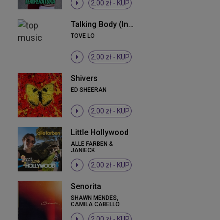
2.00 zł -
KUP
Talking Body (Intro)
TOVE LO
2.00 zł -
KUP
Shivers
ED SHEERAN
2.00 zł -
KUP
Little Hollywood
ALLE FARBEN &
JANIECK
2.00 zł -
KUP
Senorita
SHAWN MENDES,
CAMILA CABELLO
2.00 zł -
KUP