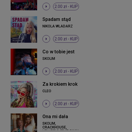
2.00 zł -
KUP
Spadam stąd
NIKOLA WLADARZ
2.00 zł -
KUP
Co w tobie jest
SKOLIM
2.00 zł -
KUP
Za krokiem krok
CLEO
2.00 zł -
KUP
Ona mi dała
SKOLIM,
CRACKHOUSE,
HELLFIELD FEAT. DIVIX