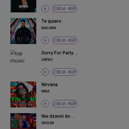
2.00 zł -
KUP
Te quiero
MALUMA
2.00 zł -
KUP
Sorry For Party Rocking
LMFAO
2.00 zł -
KUP
Nirvana
INNA
2.00 zł -
KUP
Nie dzwoń do mnie mała
SKOLIM