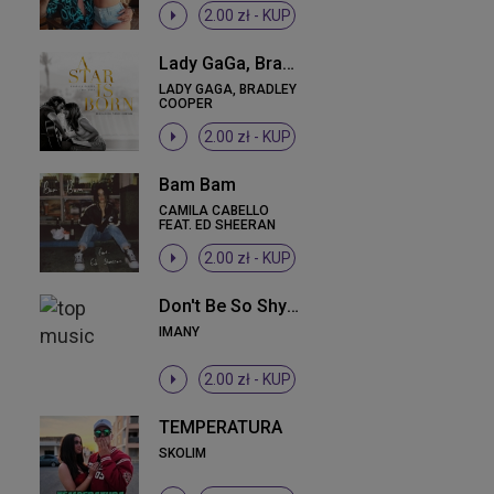
2.00 zł -
KUP
Lady GaGa, Bradley Cooper - Shallow
LADY GAGA, BRADLEY
COOPER
2.00 zł -
KUP
Bam Bam
CAMILA CABELLO
FEAT. ED SHEERAN
2.00 zł -
KUP
Don't Be So Shy (Filatov & Karas Remix) (Filatov & Karas Remix)
IMANY
2.00 zł -
KUP
TEMPERATURA
SKOLIM