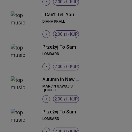
2.00 zł -
KUP
I Can't Tell You Why
DIANA KRALL
2.00 zł -
KUP
Przeżyj To Sam
LOMBARD
2.00 zł -
KUP
Autumn in New York feat. Bukowski, Sowiński, Łukowski & Sadowski (Instrumental)
MARCIN GAWDZIS
QUINTET
2.00 zł -
KUP
Przeżyj To Sam
LOMBARD
2.00 zł -
KUP