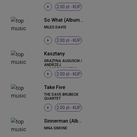
2.00 zł -
KUP
So What (Album Version)
MILES DAVIS
2.00 zł -
KUP
Kasztany
GRAŻYNA AUGUŚCIK /
ANDRZEJ
JAGODZIŃSKI TRIO
2.00 zł -
KUP
Take Five
THE DAVE BRUBECK
QUARTET
2.00 zł -
KUP
Sinnerman (Album Version)
NINA SIMONE