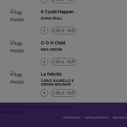
It Could Happen To You
DIANA KRALL
2.00 zł -
KUP
O-O-H Child
NINA SIMONE
2.00 zł -
KUP
La felicita
CARLO AVARELLO &
SIMONA MOLINARI
2.00 zł -
KUP
Copyright © 2015 Play – wszelkie prawa zastrzeżone
Powered by
VCMP
Jak to działa?
Aplikacja Android
Regulamin