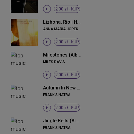
2.00 zł -
KUP
Lizbona, Rio i Hawana
ANNA MARIA JOPEK
2.00 zł -
KUP
Milestones (Album Version)
MILES DAVIS
2.00 zł -
KUP
Autumn In New York (78rpm Version)
FRANK SINATRA
2.00 zł -
KUP
Jingle Bells (Album Version)
FRANK SINATRA