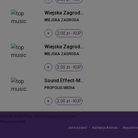
Wiejska Zagroda - Kurczaczki
WIEJSKA ZAGRODA
2.00 zł -
KUP
Wiejska Zagroda - Kwoka z kurczakami
WIEJSKA ZAGRODA
2.00 zł -
KUP
Sound Effect-Małpa
PROPOLIS MEDIA
2.00 zł -
KUP
Copyright © 2015 Play – wszelkie prawa zastrzeżone
Powered by
VCMP
Jak to działa?
Aplikacja Android
Regulamin