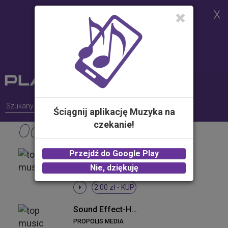
Strona korzysta z plików cookies w
celu realizacji usług i zgodnie z
Polityką Plików Cookies.
Możesz określić warunki
przechowywania lub dostępu do
plików cookies w Twojej
przeglądarce
Ściągnij aplikację Muzyka na
czekanie!
Odgłosy
Sound Effect-Krzyk przerażenia
Przejdź do Google Play
PROPOLIS MEDIA
Nie, dziękuję
2.00 zł -
KUP
Sound Effect-Horror
PROPOLIS MEDIA