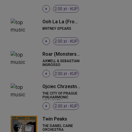
2.00 zł -
KUP
Ooh La La (From The Smurfs 2)
BRITNEY SPEARS
2.00 zł -
KUP
Roar (Monsters University OST)
AXWELL & SEBASTIAN
INGROSSO
2.00 zł -
KUP
Ojciec Chrzestny / The Godfather
THE CITY OF PRAGUE
PHILHARMONIC
ORCHESTRA
2.00 zł -
KUP
Twin Peaks
THE DANIEL CAINE
ORCHESTRA