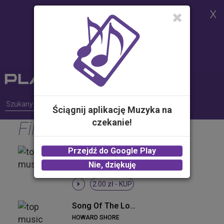
Strona korzysta z plików cookies w
celu realizacji usług i zgodnie z
Polityką Plików Cookies.
Możesz określić warunki
przechowywania lub dostępu do
plików cookies w Twojej
przeglądarce
Ściągnij aplikację Muzyka na
czekanie!
Filmowe
Radagast The Brown (Album Version)
Przejdź do Google Play
HOWARD SHORE
Nie, dziękuję
2.00 zł -
KUP
Song Of The Lonely Mountain (Album Version)
HOWARD SHORE