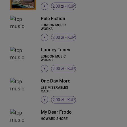
2.00 zł -
KUP
Pulp Fiction
LONDON MUSIC
WORKS
2.00 zł -
KUP
Looney Tunes
LONDON MUSIC
WORKS
2.00 zł -
KUP
One Day More
LES MISERABLES
CAST
2.00 zł -
KUP
My Dear Frodo
HOWARD SHORE