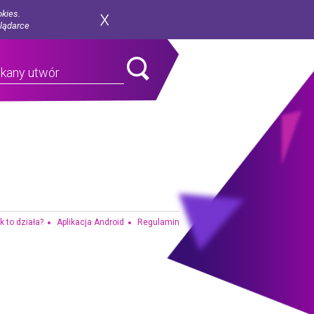
okies.
glądarce
k to działa?
Aplikacja Android
Regulamin