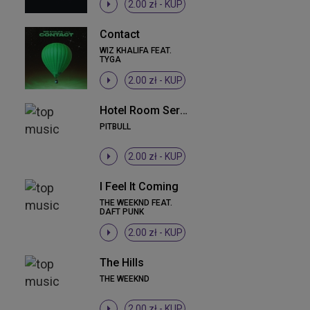
2.00 zł -
KUP
Contact
WIZ KHALIFA FEAT.
TYGA
2.00 zł -
KUP
Hotel Room Service
PITBULL
2.00 zł -
KUP
I Feel It Coming
THE WEEKND FEAT.
DAFT PUNK
2.00 zł -
KUP
The Hills
THE WEEKND
2.00 zł -
KUP