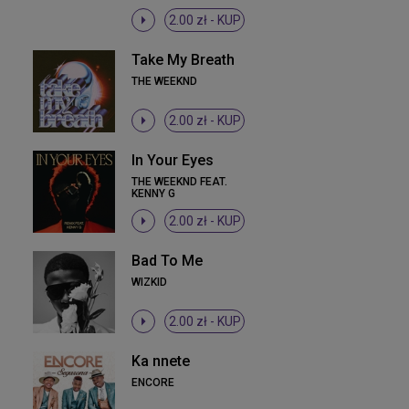
2.00 zł -
KUP
Take My Breath
THE WEEKND
2.00 zł -
KUP
In Your Eyes
THE WEEKND FEAT.
KENNY G
2.00 zł -
KUP
Bad To Me
WIZKID
2.00 zł -
KUP
Ka nnete
ENCORE