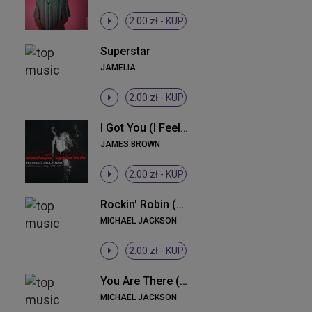
2.00 zł -
KUP
Superstar
JAMELIA
2.00 zł -
KUP
I Got You (I Feel Good) (1965 Single Mono Version - Chorus)
JAMES BROWN
2.00 zł -
KUP
Rockin' Robin (Chorus)
MICHAEL JACKSON
2.00 zł -
KUP
You Are There (Chorus)
MICHAEL JACKSON