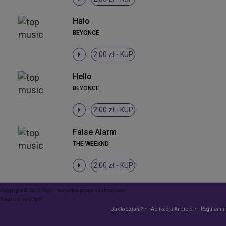
Halo
BEYONCE
2.00 zł -
KUP
Hello
BEYONCE
2.00 zł -
KUP
False Alarm
THE WEEKND
2.00 zł -
KUP
Copyright © 2015 Play – wszelkie prawa zastrzeżone
Powered by
VCMP
Jak to działa?
Aplikacja Android
Regulamin