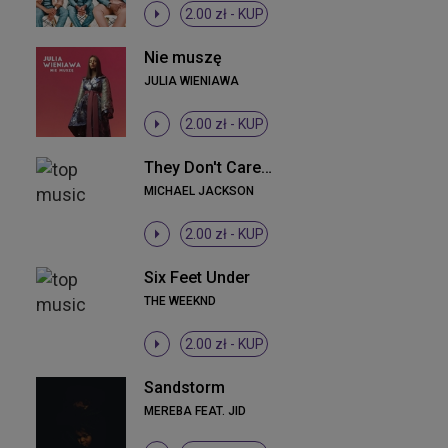
2.00 zł -
KUP
Nie muszę
JULIA WIENIAWA
2.00 zł -
KUP
They Don't Care About Us (Album Version)
MICHAEL JACKSON
2.00 zł -
KUP
Six Feet Under
THE WEEKND
2.00 zł -
KUP
Sandstorm
MEREBA FEAT. JID