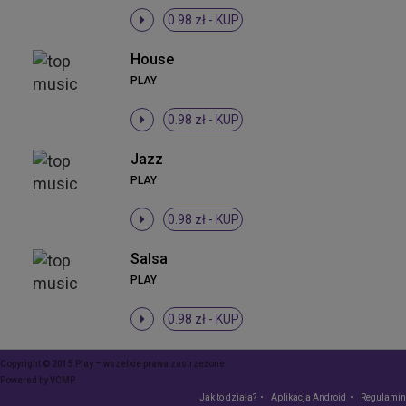
0.98 zł -
KUP
House
PLAY
0.98 zł -
KUP
Jazz
PLAY
0.98 zł -
KUP
Salsa
PLAY
0.98 zł -
KUP
Copyright © 2015 Play – wszelkie prawa zastrzeżone
Powered by
VCMP
Jak to działa?
Aplikacja Android
Regulamin