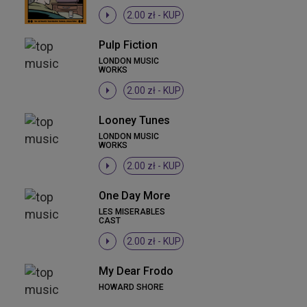
2.00 zł -
KUP
Pulp Fiction
LONDON MUSIC
WORKS
2.00 zł -
KUP
Looney Tunes
LONDON MUSIC
WORKS
2.00 zł -
KUP
One Day More
LES MISERABLES
CAST
2.00 zł -
KUP
My Dear Frodo
HOWARD SHORE