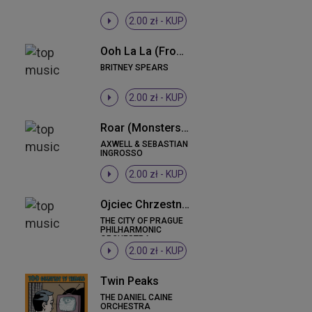
2.00 zł -
KUP
Ooh La La (From The Smurfs 2)
BRITNEY SPEARS
2.00 zł -
KUP
Roar (Monsters University OST)
AXWELL & SEBASTIAN
INGROSSO
2.00 zł -
KUP
Ojciec Chrzestny / The Godfather
THE CITY OF PRAGUE
PHILHARMONIC
ORCHESTRA
2.00 zł -
KUP
Twin Peaks
THE DANIEL CAINE
ORCHESTRA