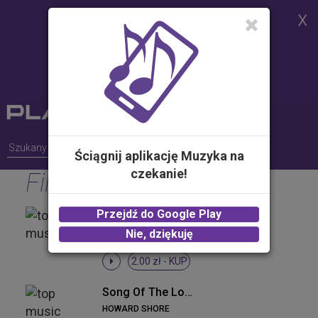
Strona korzysta z plików cookies w
celu realizacji usług i zgodnie z
Polityką Plików Cookies.
Możesz określić warunki
przechowywania lub dostępu do
plików cookies w Twojej
przeglądarce
Ściągnij aplikację Muzyka na
czekanie!
Filmowe
Radagast The Brown (Album Version)
Przejdź do Google Play
HOWARD SHORE
Nie, dziękuję
2.00 zł -
KUP
Song Of The Lonely Mountain (Album Version)
HOWARD SHORE