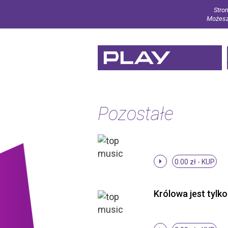
Stron
Możesz 
Pozostałe
0.00 zł -
KUP
Królowa jest tylko