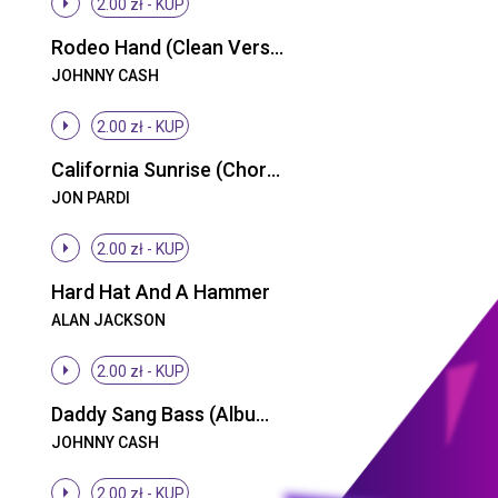
2.00 zł -
KUP
Rodeo Hand (Clean Version)
JOHNNY CASH
2.00 zł -
KUP
California Sunrise (Chorus)
JON PARDI
2.00 zł -
KUP
Hard Hat And A Hammer
ALAN JACKSON
2.00 zł -
KUP
Daddy Sang Bass (Album Version)
JOHNNY CASH
2.00 zł -
KUP