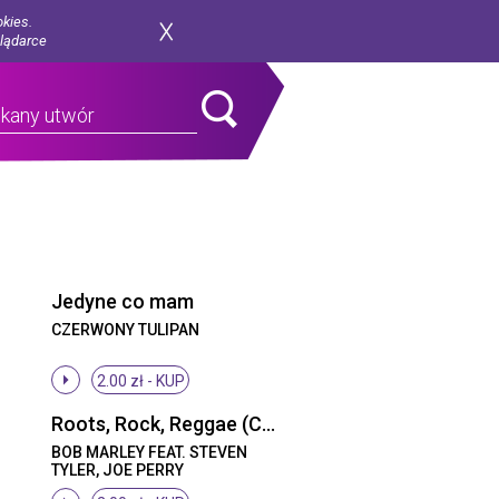
okies.
glądarce
Jedyne co mam
CZERWONY TULIPAN
2.00 zł -
KUP
Roots, Rock, Reggae (Chorus)
BOB MARLEY FEAT. STEVEN
TYLER, JOE PERRY