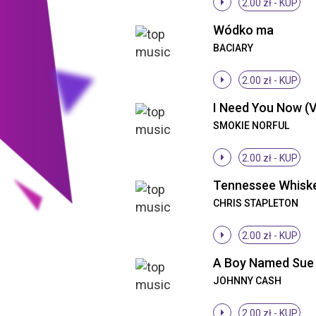
2.00 zł -
KUP
Wódko ma
BACIARY
2.00 zł -
KUP
I Need You Now (
SMOKIE NORFUL
2.00 zł -
KUP
CHRIS STAPLETON
2.00 zł -
KUP
A Boy Named Sue
JOHNNY CASH
2.00 zł -
KUP