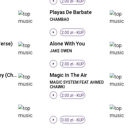
2.00 zł -
KUP
Playas De Barbate
CHAMBAO
2.00 zł -
KUP
Verse)
Alone With You
JAKE OWEN
2.00 zł -
KUP
Tennessee Whiskey (Chorus)
Magic In The Air
MAGIC SYSTEM FEAT. AHMED
CHAWKI
2.00 zł -
KUP
0.00 zł -
KUP